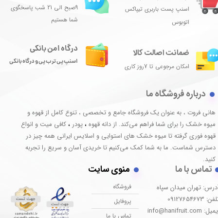
9صبح الی 21 شب پاسخگوی
اسنپ پست باربری تیپاکس
شما هستیم
اتوبوس
درگاه امن بانکی
ضمانت اصالت کالا
اسنپ پی ترب پی و درگاه بانکی
امکان مرجوعی تا 7روز کاری
درباره فروشگاه ما
هانی فروت ، به عنوان یک فروشگاه جامع و تخصصی ، تنوع کامل از قهوه و
میوه خشک را برای شما فراهم می‌کند. از دانه قهوه
پودر
کافی میت و انواع
،
،
قهوه فوری گرفته تا میوه خشک های استوایی و اسلایس ایرانی همه چیز در
دسترس شماست. ما به شما کمک می‌کنیم تا خریدی آسان و سریع را تجربه
کنید.
تماس با ما
منوی سایت
فروشگاه
درس: تهران میدان سپاه
فن: 09127654673
پروفایل
یل: info@hanifruit.com
تماس با ما