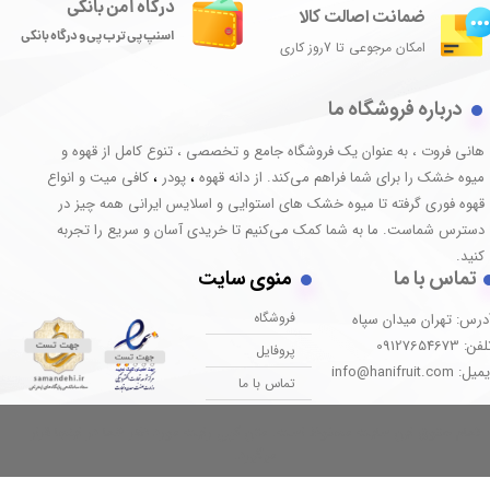
درگاه امن بانکی
ضمانت اصالت کالا
اسنپ پی ترب پی و درگاه بانکی
امکان مرجوعی تا 7روز کاری
درباره فروشگاه ما
هانی فروت ، به عنوان یک فروشگاه جامع و تخصصی ، تنوع کامل از قهوه و
میوه خشک را برای شما فراهم می‌کند. از دانه قهوه
پودر
کافی میت و انواع
،
،
قهوه فوری گرفته تا میوه خشک های استوایی و اسلایس ایرانی همه چیز در
دسترس شماست. ما به شما کمک می‌کنیم تا خریدی آسان و سریع را تجربه
کنید.
تماس با ما
منوی سایت
فروشگاه
درس: تهران میدان سپاه
فن: 09127654673
پروفایل
یل: info@hanifruit.com
تماس با ما
تمام حقوق این سایت محفوظ است. متن کپی رایت مورد نظر شما در اینجا قرار
میگیرد.