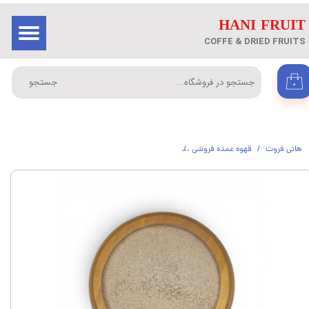
​HANI FRUIT
حساب کاربری من
ورود
/
ثبت نام در سایت
COFFE & DRIED FRUITS
تغییر گذر واژه
جستجو
۰
سفارشات
خروج از حساب کاربری
هانی فروت
قهوه عمده فروشی
لاته کارامل هانی فروت (عمده) از 5 کیلوگرم هانی فروت