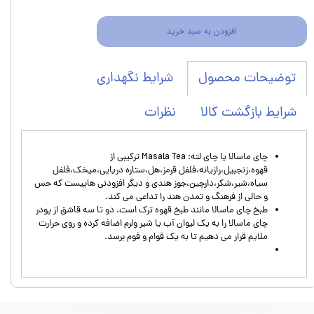
افزودن به سبد خرید
شرایط نگهداری
توضیحات محصول
شرایط بازگشت کالا
نظرات
چای ماسالا یا چای لته: Masala Tea ترکیبی از
قهوه،زنجبیل،رازیانه،فلفل قرمز،هل،ستاره دریایی،میخک،فلفل‌
سیاه،شیر،شکر،دارچین،جوز هندی و دیگر افزودنی هاییست که حس
و حالی از فرهنگ و تمدن هند را تداعی می کند.
طبخ چای ماسالا مانند طبخ قهوه ترک است. دو تا سه قاشق از پودر
چای ماسالا را به یک لیوان آب یا شیر ولرم اضافه کرده و روی حرارت
ملایم قرار می دهیم تا به یک قوام و فوم برسد.