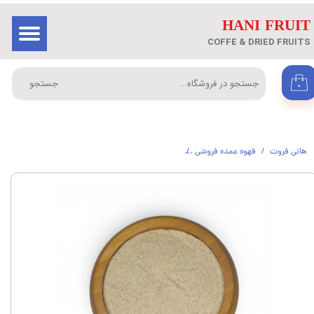
​HANI FRUIT
حساب کاربری من
ورود
/
ثبت نام در سایت
COFFE & DRIED FRUITS
تغییر گذر واژه
جستجو
۰
سفارشات
خروج از حساب کاربری
هانی فروت
قهوه عمده فروشی
چای ماسالا هندی (عمده) از 5 کیلوگرم هانی فروت