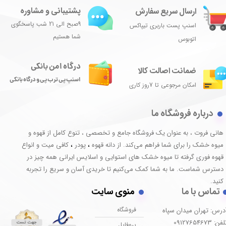
پشتیبانی و مشاوره
ارسال سریع سفارش
9صبح الی 21 شب پاسخگوی
اسنپ پست باربری تیپاکس
شما هستیم
اتوبوس
درگاه امن بانکی
ضمانت اصالت کالا
اسنپ پی ترب پی و درگاه بانکی
امکان مرجوعی تا 7روز کاری
درباره فروشگاه ما
هانی فروت ، به عنوان یک فروشگاه جامع و تخصصی ، تنوع کامل از قهوه و
میوه خشک را برای شما فراهم می‌کند. از دانه قهوه
پودر
کافی میت و انواع
،
،
قهوه فوری گرفته تا میوه خشک های استوایی و اسلایس ایرانی همه چیز در
دسترس شماست. ما به شما کمک می‌کنیم تا خریدی آسان و سریع را تجربه
کنید.
تماس با ما
منوی سایت
فروشگاه
درس: تهران میدان سپاه
فن: 09127654673
پروفایل