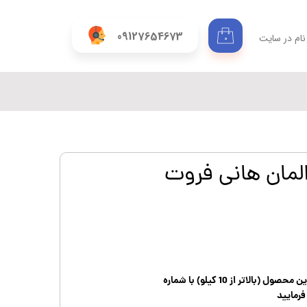
09127654673
نام در سایت
۰
ری من
اژه
اب کاربری
المان هانی فروت
الاتر از 10 کیلو) با شماره