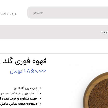
جستجو
ورود
/
ثبت 
حساب کارب
تغییر گذر و
اره ما
سفارشات
خروج از حس
قهوه فوری گلد 
۱,۸۵۰,۰۰۰ تومان
قهوه فوری گلد المان
انتخاب وزن بالاتر تخفیف بیشتر
جهت مشاوره و خرید عمده این محصول (ب
09127654673 تماس حاصل فرمایید