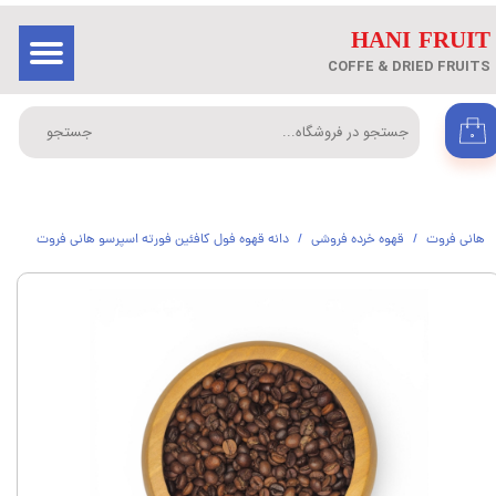
​HANI FRUIT
حساب کاربری من
ورود
/
ثبت نام در سایت
COFFE & DRIED FRUITS
تغییر گذر واژه
جستجو
۰
سفارشات
خروج از حساب کاربری
هانی فروت
قهوه خرده فروشی
دانه قهوه فول کافئین فورته اسپرسو هانی فروت