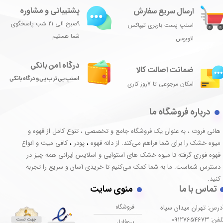
پشتیبانی و مشاوره
ارسال سریع سفارش
9صبح الی 21 شب پاسخگوی
اسنپ پست باربری تیپاکس
شما هستیم
اتوبوس
درگاه امن بانکی
ضمانت اصالت کالا
اسنپ پی ترب پی و درگاه بانکی
امکان مرجوعی تا 7روز کاری
درباره فروشگاه ما
هانی فروت ، به عنوان یک فروشگاه جامع و تخصصی ، تنوع کامل از قهوه و
میوه خشک را برای شما فراهم می‌کند. از دانه قهوه
پودر
کافی میت و انواع
،
،
قهوه فوری گرفته تا میوه خشک های استوایی و اسلایس ایرانی همه چیز در
دسترس شماست. ما به شما کمک می‌کنیم تا خریدی آسان و سریع را تجربه
کنید.
تماس با ما
منوی سایت
فروشگاه
درس: تهران میدان سپاه
فن: 09127654673
پروفایل