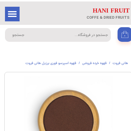
​HANI FRUIT
حساب کاربری من
ورود
/
ثبت نام در سایت
COFFE & DRIED FRUITS
تغییر گذر واژه
جستجو
۰
سفارشات
خروج از حساب کاربری
هانی فروت
قهوه خرده فروشی
قهوه اسپرسو فوری برزیل هانی فروت